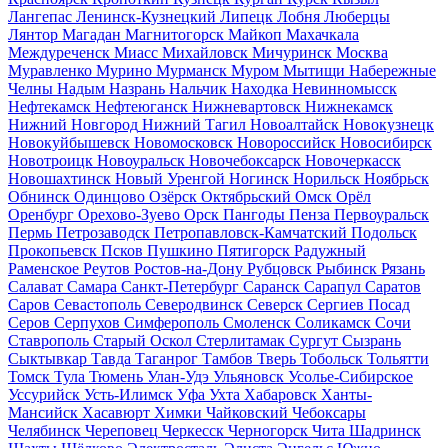
Лангепас
Ленинск-Кузнецкий
Липецк
Лобня
Люберцы
Лянтор
Магадан
Магнитогорск
Майкоп
Махачкала
Междуреченск
Миасс
Михайловск
Мичуринск
Москва
Муравленко
Мурино
Мурманск
Муром
Мытищи
Набережные
Челны
Надым
Назрань
Нальчик
Находка
Невинномысск
Нефтекамск
Нефтеюганск
Нижневартовск
Нижнекамск
Нижний Новгород
Нижний Тагил
Новоалтайск
Новокузнецк
Новокуйбышевск
Новомосковск
Новороссийск
Новосибирск
Новотроицк
Новоуральск
Новочебоксарск
Новочеркасск
Новошахтинск
Новый Уренгой
Ногинск
Норильск
Ноябрьск
Обнинск
Одинцово
Озёрск
Октябрьский
Омск
Орёл
Оренбург
Орехово-Зуево
Орск
Пангоды
Пенза
Первоуральск
Пермь
Петрозаводск
Петропавловск-Камчатский
Подольск
Прокопьевск
Псков
Пушкино
Пятигорск
Радужный
Раменское
Реутов
Ростов-на-Дону
Рубцовск
Рыбинск
Рязань
Салават
Самара
Санкт-Петербург
Саранск
Сарапул
Саратов
Саров
Севастополь
Северодвинск
Северск
Сергиев Посад
Серов
Серпухов
Симферополь
Смоленск
Соликамск
Сочи
Ставрополь
Старый Оскол
Стерлитамак
Сургут
Сызрань
Сыктывкар
Тавда
Таганрог
Тамбов
Тверь
Тобольск
Тольятти
Томск
Тула
Тюмень
Улан-Удэ
Ульяновск
Усолье-Сибирское
Уссурийск
Усть-Илимск
Уфа
Ухта
Хабаровск
Ханты-
Мансийск
Хасавюрт
Химки
Чайковский
Чебоксары
Челябинск
Череповец
Черкесск
Черногорск
Чита
Шадринск