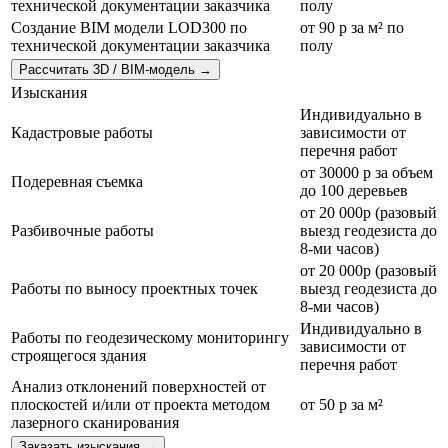
технической документации заказчика
полу
Создание BIM модели LOD300 по
от 90 р за м² по
технической документации заказчика
полу
Рассчитать 3D / BIM-модель
→
Изыскания
Индивидуально в
Кадастровые работы
зависимости от
перечня работ
от 30000 р за объем
Подеревная съемка
до 100 деревьев
от 20 000р (разовый
Разбивочные работы
выезд геодезиста до
8-ми часов)
от 20 000р (разовый
Работы по выносу проектных точек
выезд геодезиста до
8-ми часов)
Индивидуально в
Работы по геодезическому мониторингу
зависимости от
строящегося здания
перечня работ
Анализ отклонений поверхностей от
плоскостей и/или от проекта методом
от 50 р за м²
лазерного сканирования
Заказать изыскания
→