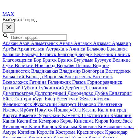
MAX
Выберите город
Абакан
Азов
Альметьевск
Анапа
Ангарск
Арзамас
Армавир
Артём
Архангельск
Астрахань
Ачинск
Балаково
Балашиха
Балашов
Барнаул
Батайск
Белгород
Бердск
Березники
Бийск
Благовещенск
Бор
Братск
Брянск
Бугульма
Бузулук
Великие
Луки
Великий Новгород
Верхняя Пышма
Видное
Владивосток
Владикавказ
Владимир
Волгоград
Волгодонск
Волжский
Вологда
Воронеж
Воскресенск
Воткинск
Всеволожск
Гатчина
Геленджик
Глазов
Горноправдинск
Грозный
Губкин
Губкинский
Дербент
Дзержинск
Димитровград
Долгопрудный
Домодедово
Дубна
Евпатория
Ейск
Екатеринбург
Елец
Ессентуки
Железногорск
Железногорск
Жуковский
Златоуст
Иваново
Ивантеевка
Ижевск
Ирбит
Иркутск
Йошкар-Ола
Казань
Калининград
Калуга
Каменск-Уральский
Каменск-Шахтинский
Камышин
Канск
Каспийск
Кемерово
Керчь
Кинешма
Киров
Киселёвск
Кисловодск
Клин
Ковров
Когалым
Коломна
Комсомольск-на-
Амуре
Копейск
Королёв
Кострома
Красногорск
Краснодар
Красноярск
Кропоткин
Кузнецк
Курган
Курск
Кызыл