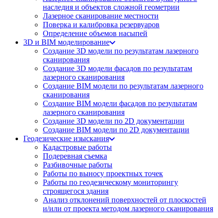
наследия и объектов сложной геометрии
Лазерное сканирование местности
Поверка и калибровка резервуаров
Определение объемов насы​​пей
3D и BIM моделирование
Создание 3D модели по результатам лазерного
сканирования
Создание 3D модели фасадов по результатам
лазерного сканирования
Создание BIM модели по результатам лазерного
сканирования
Создание BIM модели фасадов по результатам
лазерного сканирования
Создание 3D модели по 2D документации
Создание BIM модели по 2D документации
Геодезические изыскания
Кадастровые работы
Подеревная съемка
Разбивочные работы
Работы по выносу проектных точек
Работы по геодезическому мониторингу
строящегося здания
Анализ отклонений поверхностей от плоскостей
и/или от проекта методом лазерного сканирования