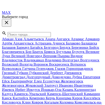
MAX
Выберите город
Абакан
Азов
Альметьевск
Анапа
Ангарск
Арзамас
Армавир
Артём
Архангельск
Астрахань
Ачинск
Балаково
Балашиха
Балашов
Барнаул
Батайск
Белгород
Бердск
Березники
Бийск
Благовещенск
Бор
Братск
Брянск
Бугульма
Бузулук
Великие
Луки
Великий Новгород
Верхняя Пышма
Видное
Владивосток
Владикавказ
Владимир
Волгоград
Волгодонск
Волжский
Вологда
Воронеж
Воскресенск
Воткинск
Всеволожск
Гатчина
Геленджик
Глазов
Горноправдинск
Грозный
Губкин
Губкинский
Дербент
Дзержинск
Димитровград
Долгопрудный
Домодедово
Дубна
Евпатория
Ейск
Екатеринбург
Елец
Ессентуки
Железногорск
Железногорск
Жуковский
Златоуст
Иваново
Ивантеевка
Ижевск
Ирбит
Иркутск
Йошкар-Ола
Казань
Калининград
Калуга
Каменск-Уральский
Каменск-Шахтинский
Камышин
Канск
Каспийск
Кемерово
Керчь
Кинешма
Киров
Киселёвск
Кисловодск
Клин
Ковров
Когалым
Коломна
Комсомольск-на-