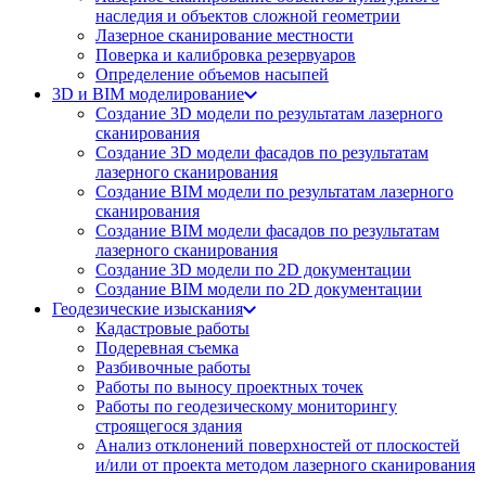
наследия и объектов сложной геометрии
Лазерное сканирование местности
Поверка и калибровка резервуаров
Определение объемов насы​​пей
3D и BIM моделирование
Создание 3D модели по результатам лазерного
сканирования
Создание 3D модели фасадов по результатам
лазерного сканирования
Создание BIM модели по результатам лазерного
сканирования
Создание BIM модели фасадов по результатам
лазерного сканирования
Создание 3D модели по 2D документации
Создание BIM модели по 2D документации
Геодезические изыскания
Кадастровые работы
Подеревная съемка
Разбивочные работы
Работы по выносу проектных точек
Работы по геодезическому мониторингу
строящегося здания
Анализ отклонений поверхностей от плоскостей
и/или от проекта методом лазерного сканирования