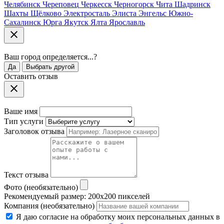
Челябинск
Череповец
Черкесск
Черногорск
Чита
Шадринск
Шахты
Щёлково
Электросталь
Элиста
Энгельс
Южно-
Сахалинск
Юрга
Якутск
Ялта
Ярославль
Ваш город
определяется...
?
Да
Выбрать другой
Оставить отзыв
Ваше имя
Тип услуги
Заголовок отзыва
Текст отзыва
Фото (необязательно)
Рекомендуемый размер: 200x200 пикселей
Компания (необязательно)
Я даю согласие на обработку моих персональных данных в