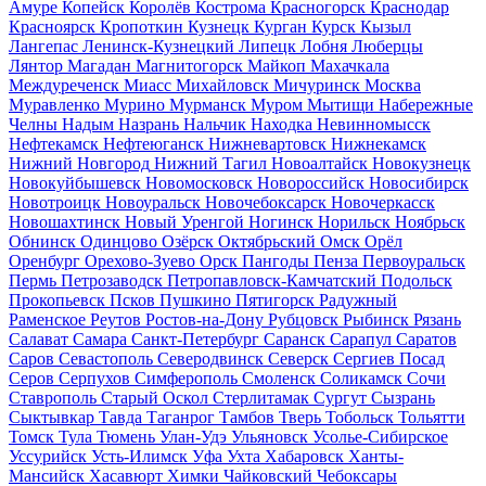
Амуре
Копейск
Королёв
Кострома
Красногорск
Краснодар
Красноярск
Кропоткин
Кузнецк
Курган
Курск
Кызыл
Лангепас
Ленинск-Кузнецкий
Липецк
Лобня
Люберцы
Лянтор
Магадан
Магнитогорск
Майкоп
Махачкала
Междуреченск
Миасс
Михайловск
Мичуринск
Москва
Муравленко
Мурино
Мурманск
Муром
Мытищи
Набережные
Челны
Надым
Назрань
Нальчик
Находка
Невинномысск
Нефтекамск
Нефтеюганск
Нижневартовск
Нижнекамск
Нижний Новгород
Нижний Тагил
Новоалтайск
Новокузнецк
Новокуйбышевск
Новомосковск
Новороссийск
Новосибирск
Новотроицк
Новоуральск
Новочебоксарск
Новочеркасск
Новошахтинск
Новый Уренгой
Ногинск
Норильск
Ноябрьск
Обнинск
Одинцово
Озёрск
Октябрьский
Омск
Орёл
Оренбург
Орехово-Зуево
Орск
Пангоды
Пенза
Первоуральск
Пермь
Петрозаводск
Петропавловск-Камчатский
Подольск
Прокопьевск
Псков
Пушкино
Пятигорск
Радужный
Раменское
Реутов
Ростов-на-Дону
Рубцовск
Рыбинск
Рязань
Салават
Самара
Санкт-Петербург
Саранск
Сарапул
Саратов
Саров
Севастополь
Северодвинск
Северск
Сергиев Посад
Серов
Серпухов
Симферополь
Смоленск
Соликамск
Сочи
Ставрополь
Старый Оскол
Стерлитамак
Сургут
Сызрань
Сыктывкар
Тавда
Таганрог
Тамбов
Тверь
Тобольск
Тольятти
Томск
Тула
Тюмень
Улан-Удэ
Ульяновск
Усолье-Сибирское
Уссурийск
Усть-Илимск
Уфа
Ухта
Хабаровск
Ханты-
Мансийск
Хасавюрт
Химки
Чайковский
Чебоксары